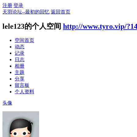
注册
登录
天羽论坛--最初的回忆
返回首页
lele123的个人空间
http://www.tyro.vip/?1
空间首页
动态
记录
日志
相册
主题
分享
留言板
个人资料
头像