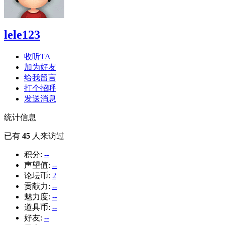
lele123
收听TA
加为好友
给我留言
打个招呼
发送消息
统计信息
已有
45
人来访过
积分:
--
声望值:
--
论坛币:
2
贡献力:
--
魅力度:
--
道具币:
--
好友:
--