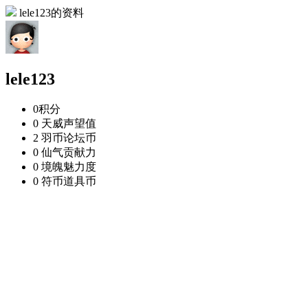
lele123的资料
lele123
0
积分
0 天威
声望值
2 羽币
论坛币
0 仙气
贡献力
0 境魄
魅力度
0 符币
道具币