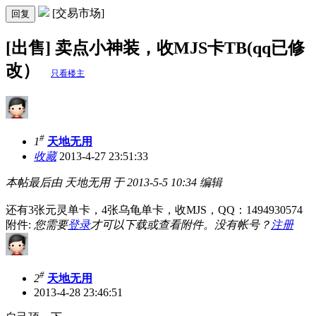
[交易市场]
回复
[出售] 卖点小神装，收MJS卡TB(qq已修
改）
只看楼主
#
1
天地无用
收藏
2013-4-27 23:51:33
本帖最后由 天地无用 于 2013-5-5 10:34 编辑
还有3张元灵单卡，4张乌龟单卡，收MJS，QQ：1494930574
附件:
您需要
登录
才可以下载或查看附件。没有帐号？
注册
#
2
天地无用
2013-4-28 23:46:51