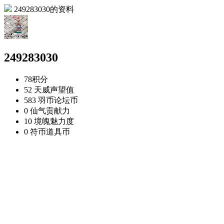
249283030的资料
249283030
78
积分
52 天威
声望值
583 羽币
论坛币
0 仙气
贡献力
10 境魄
魅力度
0 符币
道具币