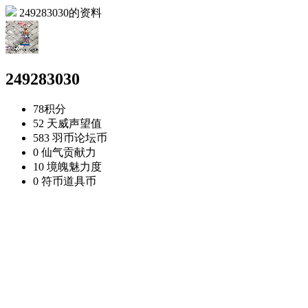
249283030的资料
249283030
78
积分
52 天威
声望值
583 羽币
论坛币
0 仙气
贡献力
10 境魄
魅力度
0 符币
道具币